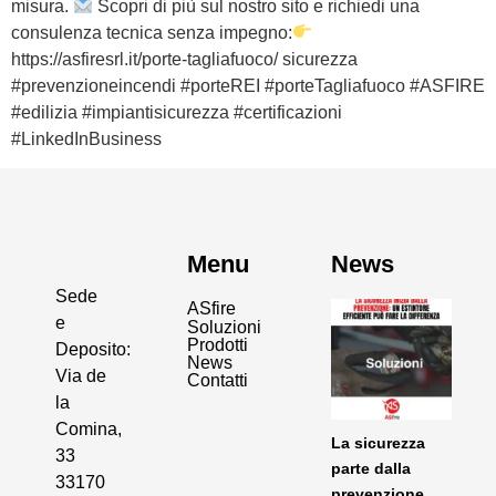
misura.
Scopri di più sul nostro sito e richiedi una
consulenza tecnica senza impegno:
https://asfiresrl.it/porte-tagliafuoco/ sicurezza
#prevenzioneincendi #porteREI #porteTagliafuoco #ASFIRE
#edilizia #impiantisicurezza #certificazioni
#LinkedInBusiness
Menu
News
Sede
ASfire
e
Soluzioni
Prodotti
Deposito:
News
Via de
Contatti
la
Comina,
La sicurezza
33
parte dalla
33170
prevenzione.