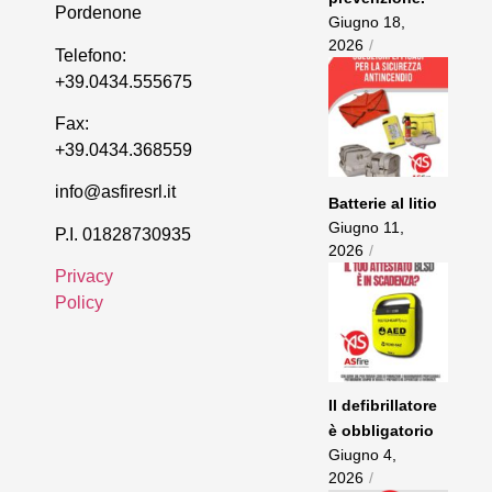
Pordenone
Giugno 18,
2026
/
Telefono:
+39.0434.555675
Fax:
+39.0434.368559
info@asfiresrl.it
Batterie al litio
Giugno 11,
P.I. 01828730935
2026
/
Privacy
Policy
Il defibrillatore
è obbligatorio
Giugno 4,
2026
/